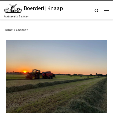
Boerderij Knaap
Ga naar inhoud
Search
Me
Natuurlijk Lekker
Home
»
Contact