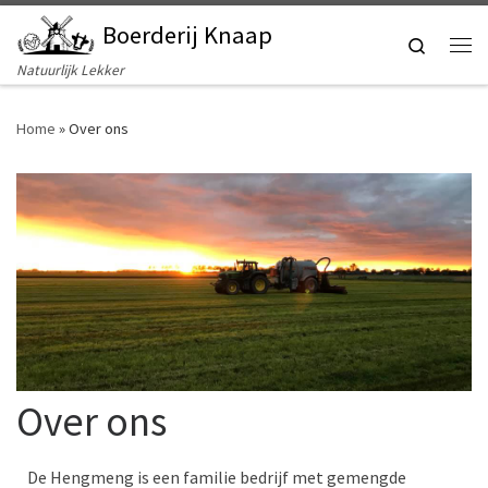
Boerderij Knaap
Ga naar inhoud
Search
Me
Natuurlijk Lekker
Home
»
Over ons
Over ons
De Hengmeng is een familie bedrijf met gemengde