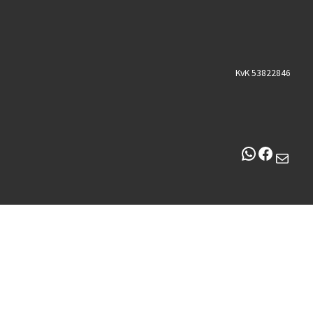
KvK 53822846
WhatsApp
Facebo
Mail
© 2026
Boerderij Knaap
– Alle rechten voorbehouden
Aangeboden door
WP
– Ontworpen met de
Customizr thema