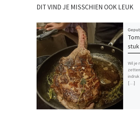
DIT VIND JE MISSCHIEN OOK LEUK
Gepub
Toma
stuk
Wil je
zetten
indruk
[…]