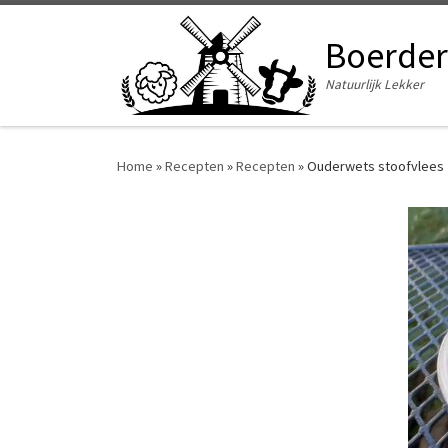
Ga naar inhoud
Boerder
Natuurlijk Lekker
Home
»
Recepten
»
Recepten
»
Ouderwets stoofvlees