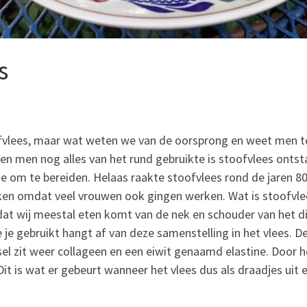
s
fvlees, maar wat weten we van de oorsprong en weet men te
n men nog alles van het rund gebruikte is stoofvlees ontstaa
gde om te bereiden. Helaas raakte stoofvlees rond de jaren 
iken omdat veel vrouwen ook gingen werken. Wat is stoofvle
dat wij meestal eten komt van de nek en schouder van het die
e je gebruikt hangt af van deze samenstelling in het vlees. 
fsel zit weer collageen en een eiwit genaamd elastine. Door
Dit is wat er gebeurt wanneer het vlees dus als draadjes uit 